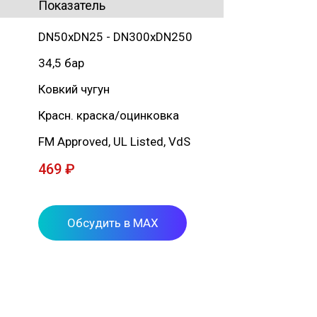
Показатель
Показатель
DN50xDN25 - DN300xDN250
34,5 бар
Ковкий чугун
Красн. краска/оцинковка
FM Approved, UL Listed, VdS
469 ₽
Обсудить в MAX